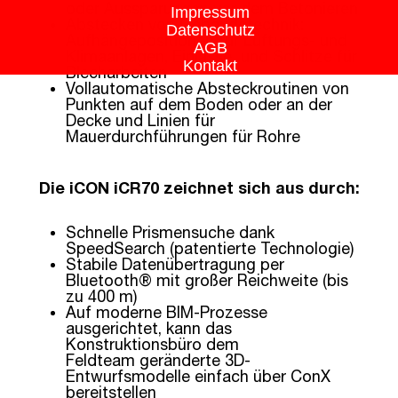
oder Aussparungen vor dem Betonieren
Impressum
Abstecken von Gebäudetechnik:
Datenschutz
Aufhängepositionen für Lüftungs- und
AGB
Klimaanlagen, Einlässe und Schlitze für
Kontakt
Blecharbeiten
Vollautomatische Absteckroutinen von
Punkten auf dem Boden oder an der
Decke und Linien für
Mauerdurchführungen für Rohre
Die iCON iCR70 zeichnet sich aus durch:
Schnelle Prismensuche dank
SpeedSearch (patentierte Technologie)
Stabile Datenübertragung per
Bluetooth® mit großer Reichweite (bis
zu 400 m)
Auf moderne BIM-Prozesse
ausgerichtet, kann das
Konstruktionsbüro dem
Feldteam geränderte 3D-
Entwurfsmodelle einfach über ConX
bereitstellen