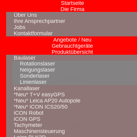
Startseite
Die Firma
Über Uns
Ihre Ansprechpartner
Jobs
Kontaktformular
Angebote / Neu
Gebrauchtgeräte
Produktübersicht
Baulaser
Broschüre
Rotationslaser
Neigungslaser
Sonderlaser
Linienlaser
Kanallaser
*Neu* T+V easyGPS
*Neu* Leica AP20 Autopole
*Neu* iCON ICS20/50
Tools & Treiber
iCON Robot
iCON GPS
Tachymeter
Maschinensteuerung