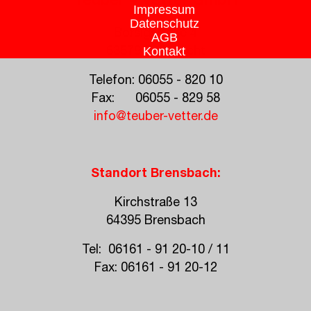
Teuber + Vetter GmbH
Impressum
Datenschutz
Borsigstraße 4
AGB
Kontakt
63579 Freigericht
Telefon: 06055 - 820 10
Fax: 06055 - 829 58
info@teuber-vetter.de
Standort Brensbach:
Kirchstraße 13
64395 Brensbach
Tel: 06161 - 91 20-10 / 11
Fax: 06161 - 91 20-12