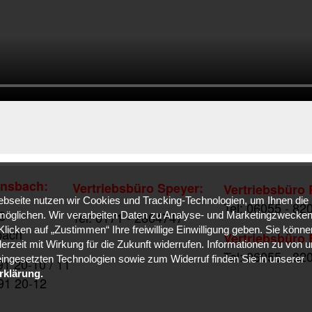
ensbach:
Vertriebsbüro Speyer:
Vertriebsbüro
bseite nutzen wir Cookies und Tracking-Technologien, um Ihnen die
Tel: 06055 - 82
3
Tel: 0171 - 2864747
öglichen. Wir verarbeiten Daten zu Analyse- und Marketingzwecken 
licken auf „Zustimmen“ Ihre freiwillige Einwilligung geben. Sie können
bach
Vertriebsbüro
derzeit mit Wirkung für die Zukunft widerrufen. Informationen zu von 
Tel: 06055 - 82
 eingesetzten Technologien sowie zum Widerruf finden Sie in unserer
91 20-10 / 11
rklärung.
91 20-12