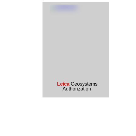
Leica
Geosystems
Authorization