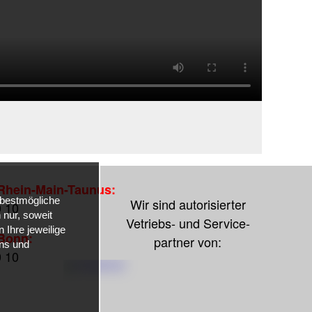
 Rhein-Main-Taunus:
 bestmögliche
Wir sind autorisierter
0 10
nur, soweit
Vetriebs- und Service-
 Ihre jeweilige
 Bonn:
partner von:
uns und
0 10