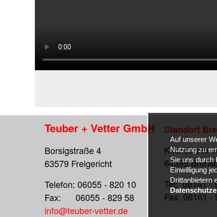
Teuber + Vetter GmbH
Standort Br
Auf unserer We
Kirchstraße 1
Borsigstraße 4
Nutzung zu erm
Sie uns durch K
64395 Brens
63579 Freigericht
Einwilligung je
Drittanbietern
Tel: 06161 - 
Telefon: 06055 - 820 10
Datenschutze
Fax: 06161 - 
Fax: 06055 - 829 58
info@teuber-vetter.de